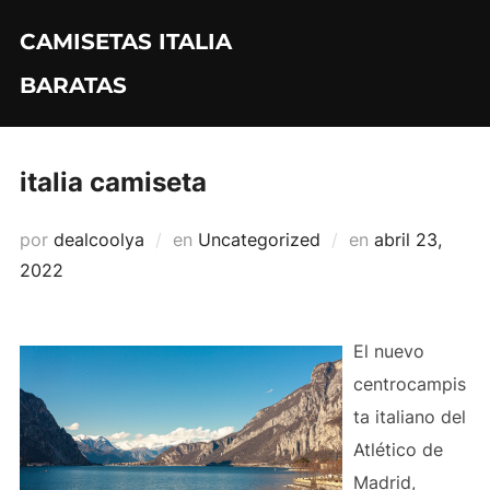
Saltar
CAMISETAS ITALIA
al
contenido
BARATAS
italia camiseta
Publicado
por
dealcoolya
en
Uncategorized
en
abril 23,
el
2022
El nuevo
centrocampis
ta italiano del
Atlético de
Madrid,