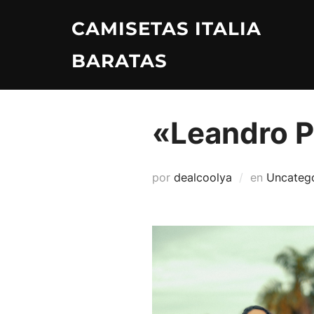
Saltar
CAMISETAS ITALIA
al
contenido
BARATAS
«Leandro P
por
dealcoolya
en
Uncateg