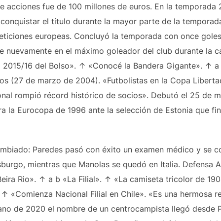
 de acciones fue de 100 millones de euros. En la temporada
conquistar el título durante la mayor parte de la temporada,
eticiones europeas. Concluyó la temporada con once goles
dose nuevamente en el máximo goleador del club durante la
a 2015/16 del Bolso». ↑ «Conocé la Bandera Gigante». ↑ a
os (27 de marzo de 2004). «Futbolistas en la Copa Liberta
nal rompió récord histórico de socios». Debutó el 25 de 
ara la Eurocopa de 1996 ante la selección de Estonia que f
cambiado: Paredes pasó con éxito un examen médico y se co
sburgo, mientras que Manolas se quedó en Italia. Defensa 
eira Rio». ↑ a b «La Filial». ↑ «La camiseta tricolor de 1
. ↑ «Comienza Nacional Filial en Chile». «Es una hermosa rea
rano de 2020 el nombre de un centrocampista llegó desde Pa