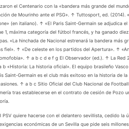
izaron el Centenario con la «bandera más grande del mund
vación de Mourinho ante el PSG». ↑ Tuttosport, ed. (2014). «
one» (en italiano). ↑ «El Paris Saint-Germain se adjudica 
ue 1, máxima categoría del fútbol francés, y ha ganado die
pas. «La hinchada de Nacional estrenará la bandera más 
s fiel». ↑ «De celeste en los partidos del Apertura». ↑ «A
l’omofobia». ↑ a b c d e f g El Observador (ed.). ↑ La Red 2
 b «Historia: La historia oficial». El equipo brasileño Vas
ris Saint-Germain es el club más exitoso en la historia de l
asiones. ↑ a b c Sitio Oficial del Club Nacional de Football
lmería tras establecerse en el contrato de cesión de Pozo 
oría.
el PSV quiere hacerse con el delantero sevillista, cedido la
 exigencias económicas de un Sevilla que pide seis millones