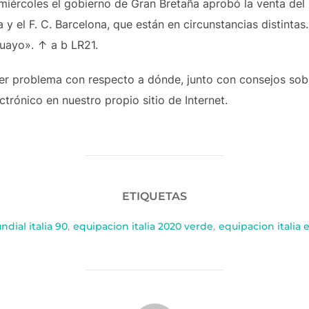
iércoles el gobierno de Gran Bretaña aprobó la venta del 
 y el F. C. Barcelona, que están en circunstancias distinta
guayo». ↑ a b LR21.
uier problema con respecto a dónde, junto con consejos s
trónico en nuestro propio sitio de Internet.
ETIQUETAS
dial italia 90
,
equipacion italia 2020 verde
,
equipacion italia