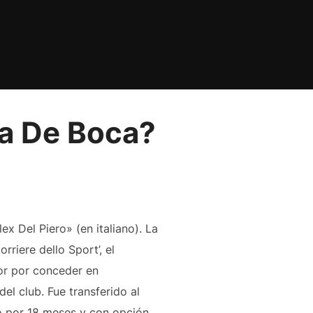
ya De Boca?
lex Del Piero» (en italiano). La
rriere dello Sport’, el
or por conceder en
el club. Fue transferido al
 por 18 meses y con opción