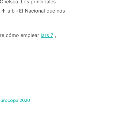
Chelsea. Los principales
s. ↑ a b «El Nacional que nos
obre cómo emplear
lars 7
,
 eurocopa 2020