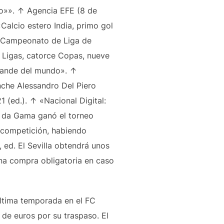
o»». ↑ Agencia EFE (8 de
Calcio estero India, primo gol
el Campeonato de Liga de
z Ligas, catorce Copas, nueve
grande del mundo». ↑
nche Alessandro Del Piero
1 (ed.). ↑ «Nacional Digital:
co da Gama ganó el torneo
a competición, habiendo
, ed. El Sevilla obtendrá unos
una compra obligatoria en caso
 última temporada en el FC
 de euros por su traspaso. El