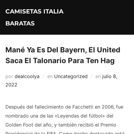
Saltar
CAMISETAS ITALIA
al
contenido
BARATAS
Mané Ya Es Del Bayern, El United
Saca El Talonario Para Ten Hag
Publicado
por
dealcoolya
en
Uncategorized
en
julio 8,
el
2022
Después del fallecimiento de Facchetti en 2006, fue
nombrado una de las «Leyendas del fútbol» del
Golden Foot del año, y también recibió el Premio
Presidencial de la FIFA. Como hecho destacado está