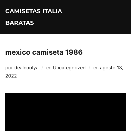
Saltar
CAMISETAS ITALIA
al
contenido
BARATAS
mexico camiseta 1986
Publicado
por
dealcoolya
en
Uncategorized
en
agosto 13,
el
2022