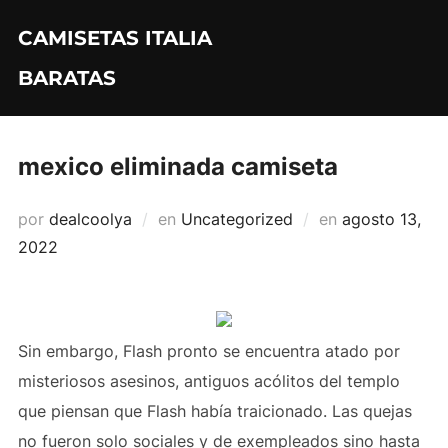
Saltar
CAMISETAS ITALIA
al
contenido
BARATAS
mexico eliminada camiseta
Publicado
por
dealcoolya
en
Uncategorized
en
agosto 13,
el
2022
Sin embargo, Flash pronto se encuentra atado por
misteriosos asesinos, antiguos acólitos del templo
que piensan que Flash había traicionado. Las quejas
no fueron solo sociales y de exempleados sino hasta