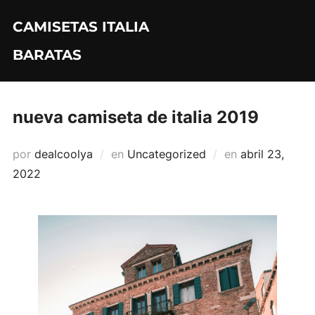
Saltar
CAMISETAS ITALIA
al
contenido
BARATAS
nueva camiseta de italia 2019
Publicado
por
dealcoolya
en
Uncategorized
en
abril 23,
el
2022