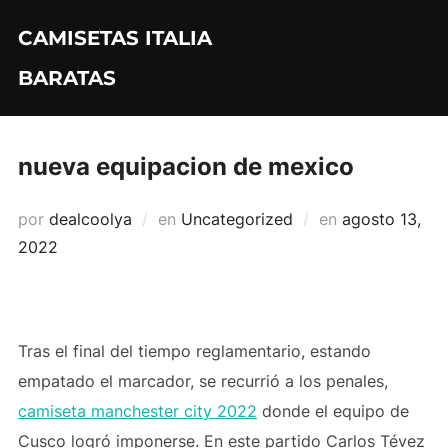
Saltar
CAMISETAS ITALIA
al
contenido
BARATAS
nueva equipacion de mexico
Publicado
por
dealcoolya
en
Uncategorized
en
agosto 13,
el
2022
Tras el final del tiempo reglamentario, estando
empatado el marcador, se recurrió a los penales,
camiseta manchester city 2022
donde el equipo de
Cusco logró imponerse. En este partido Carlos Tévez