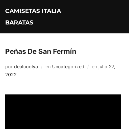
Saltar
CAMISETAS ITALIA
al
contenido
BARATAS
Peñas De San Fermín
Publicado
por
dealcoolya
en
Uncategorized
en
julio 27,
el
2022