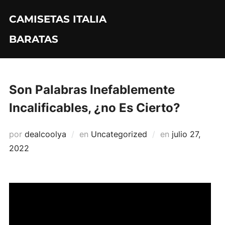
Saltar
CAMISETAS ITALIA
al
contenido
BARATAS
Son Palabras Inefablemente
Incalificables, ¿no Es Cierto?
Publicado
por
dealcoolya
en
Uncategorized
en
julio 27,
el
2022