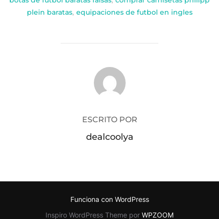
botas de futbol baratas falsas
,
comprar camisetas philipp
plein baratas
,
equipaciones de futbol en ingles
AUTOR DE LA PUBLICACIÓN
ESCRITO POR
dealcoolya
Funciona con WordPress
Inspiro WordPress Theme por
WPZOOM