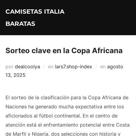
Saltar
CAMISETAS ITALIA
al
contenido
BARATAS
Sorteo clave en la Copa Africana
Publicado
por
dealcoolya
en
lars7.shop-index
en
agosto
el
13, 2025
El sorteo de la clasificación para la Copa Africana de
Naciones ha generado mucha expectativa entre los
aficionados al fútbol continental. En el centro de
atención está el enfrentamiento potencial entre Costa
de Marfil y Nigeria, dos selecciones con historia y