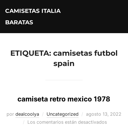
Saltar
CAMISETAS ITALIA
al
contenido
BARATAS
ETIQUETA:
camisetas futbol
spain
camiseta retro mexico 1978
Publicado
por
dealcoolya
Uncategorized
agosto 13, 2022
el
Los comentarios están desactivados