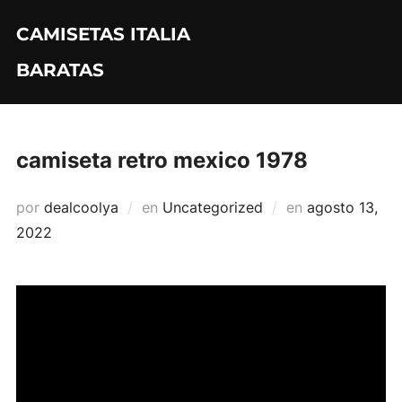
Saltar
CAMISETAS ITALIA
al
contenido
BARATAS
camiseta retro mexico 1978
Publicado
por
dealcoolya
en
Uncategorized
en
agosto 13,
el
2022