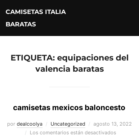
Saltar
CAMISETAS ITALIA
al
contenido
BARATAS
ETIQUETA:
equipaciones del
valencia baratas
camisetas mexicos baloncesto
Publicado
por
dealcoolya
Uncategorized
agosto 13, 2022
el
Los comentarios están desactivados