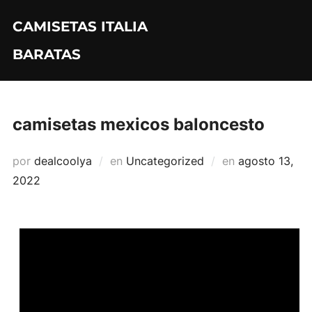
Saltar
CAMISETAS ITALIA
al
contenido
BARATAS
camisetas mexicos baloncesto
Publicado
por
dealcoolya
en
Uncategorized
en
agosto 13,
el
2022