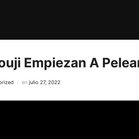
ouji Empiezan A Pelea
Publicado
orized
en
julio 27, 2022
el