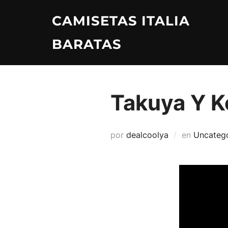
Saltar
CAMISETAS ITALIA
al
contenido
BARATAS
Takuya Y K
por
dealcoolya
en
Uncateg