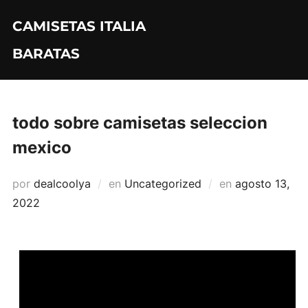
Saltar
CAMISETAS ITALIA
al
contenido
BARATAS
todo sobre camisetas seleccion
mexico
Publicado
por
dealcoolya
en
Uncategorized
en
agosto 13,
el
2022