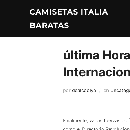
Saltar
CAMISETAS ITALIA
al
contenido
BARATAS
última Hora
Internacion
por
dealcoolya
en
Uncateg
Finalmente, varias fuerzas po
como el Directorio Revolucio