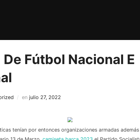
 De Fútbol Nacional E
al
Publicado
orized
en
julio 27, 2022
el
líticas tenían por entonces organizaciones armadas además
nario 13 de Marzo,
camiseta barça 2023
el Partido Socialis