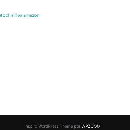
utbol niños amazon
Inspiro WordPress Theme por
WPZOOM