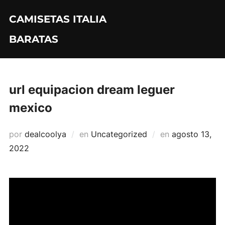
Saltar
CAMISETAS ITALIA
al
contenido
BARATAS
url equipacion dream leguer
mexico
Publicado
por
dealcoolya
en
Uncategorized
en
agosto 13,
el
2022